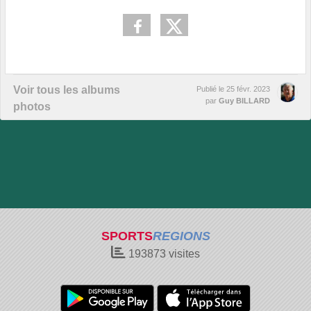
Voir tous les albums
Publié le
25 févr. 2023
par
Guy BILLARD
photos
SPORTS
REGIONS
193873
visites