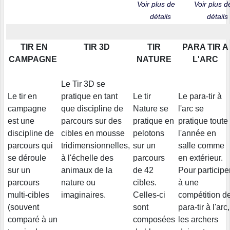
Voir plus de
Voir plus d
détails
détails
TIR EN
TIR 3D
TIR
PARA TIR A
CAMPAGNE
NATURE
L'ARC
Le Tir 3D se
Le tir en
pratique en tant
Le tir
Le para-tir à
campagne
que discipline de
Nature se
l'arc se
est une
parcours sur des
pratique en
pratique toute
discipline de
cibles en mousse
pelotons
l'année en
parcours qui
tridimensionnelles,
sur un
salle comme
se déroule
à l'échelle des
parcours
en extérieur.
sur un
animaux de la
de 42
Pour participe
parcours
nature ou
cibles.
à une
multi-cibles
imaginaires.
Celles-ci
compétition d
(souvent
sont
para-tir à l'arc,
comparé à un
composées
les archers