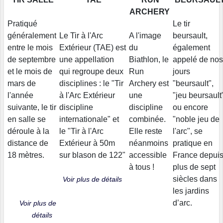
ARCHERY
Pratiqué
Le tir
généralement
Le Tir à l'Arc
A l'image
beursault,
entre le mois
Extérieur (TAE) est
du
également
de septembre
une appellation
Biathlon, le
appelé de nos
et le mois de
qui regroupe deux
Run
jours
mars de
disciplines : le "Tir
Archery est
"beursault",
l'année
à l'Arc Extérieur
une
"jeu beursault
suivante, le tir
discipline
discipline
ou encore
en salle se
internationale" et
combinée.
"noble jeu de
déroule à la
le "Tir à l'Arc
Elle reste
l'arc", se
distance de
Extérieur à 50m
néanmoins
pratique en
18 mètres.
sur blason de 122"
accessible
France depui
à tous !
plus de sept
siècles dans
Voir plus de détails
les jardins
d’arc.
Voir plus de
détails