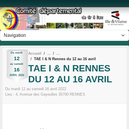
Panneau de gestion des cookies
Du
mardi
Accueil
12
TAE I & N Rennes du 12 au 16 avril
au
samedi
TAE I & N RENNES
16
AVRIL
2022
DU 12 AU 16 AVRIL
Du
mardi
12
au
samedi
16
avril
2022
Lieu :
4, Avenue des Gayeulles
35700
RENNES