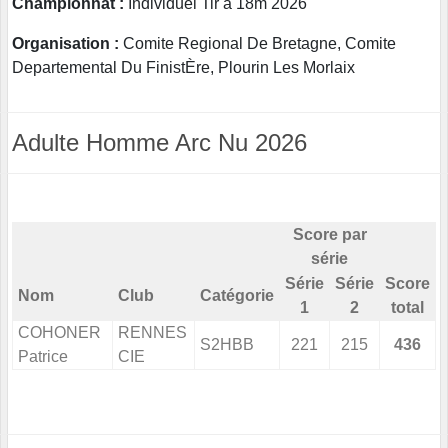
Championnat :
Individuel Tir à 18m 2026
Organisation :
Comite Regional De Bretagne, Comite
Departemental Du FinistÈre, Plourin Les Morlaix
Adulte Homme Arc Nu 2026
Score par
série
Série
Série
Score
Nom
Club
Catégorie
1
2
total
COHONER
RENNES
S2HBB
221
215
436
Patrice
CIE