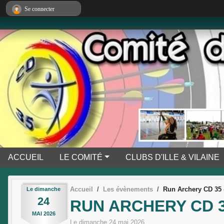
Panneau de gestion des cookies
Se connecter
ACCUEIL
LE COMITÉ
CLUBS D'ILLE & VILAINE
Accueil
Les évènements
Run Archery CD 35 
Le
dimanche
24
RUN ARCHERY CD 3
MAI
2026
Le
dimanche
24
mai
2026