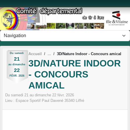
Panneau de gestion des cookies
Du
samedi
Accueil
3D/Nature Indoor - Concours amical
21
3D/NATURE INDOOR
au
dimanche
22
- CONCOURS
FÉVR.
2026
AMICAL
Du
samedi
21
au
dimanche
22
févr.
2026
Lieu :
Espace Sportif Paul Davené
35340
Liffré