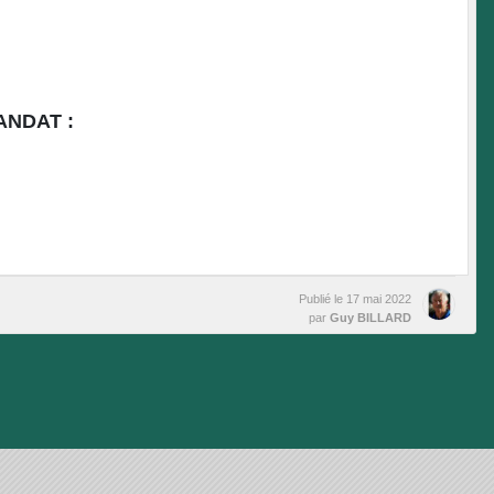
NDAT :
Publié le
17 mai 2022
par
Guy BILLARD