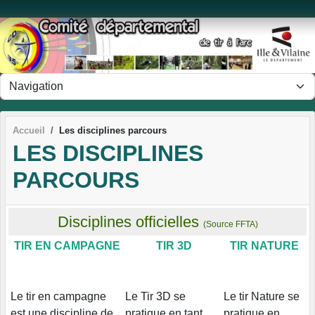
Panneau de gestion des cookies
Accueil
Les disciplines parcours
LES DISCIPLINES
PARCOURS
Disciplines officielles
(Source FFTA)
TIR EN CAMPAGNE
TIR 3D
TIR NATURE
Le tir en campagne
Le Tir 3D se
Le tir Nature se
est une discipline de
pratique en tant
pratique en